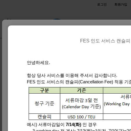
로그인
회원가입
체크비엘 및 인보이스 확인
FES 인도 서비스 캔슬피
■ 체크비엘 (CHECK B/L)
안녕하세요.
웹으로 전송되며, B/L 탭에서 다운로드 가능합니다.  (서류
B/L  다운로드 이후 정정 사항은  이메일로 요청 부탁드립
항상 당사 서비스를 이용해 주셔서 감사합니다.
FES 인도 서비스의 캔슬피(Cancellation Fee) 
출항일 포함 7일이후부터 정정할 경우 국내 정정비용 50,
POD 세관신고 이후 정정하시면 도착지 정정비용 발생됩
선적지 DETENTION & DEMURRAGE 10일 입니다. (10,00
■ 인보이스 (INVOICE)
웹으로 전송되며, INVOICE 탭에서 MB/L NO에 B/L 번
외화 인보이스는 외화로, 원화 인보이스는  원화로 반드시
예시) 서류마감일이 
7/14(화)
 인 경우
인보이스 기준으로 계산서가 발행되며,  분할 계산서 요청
→ 3 working day 전 계산: 7/13(월)=1일전, 7/10(금)=